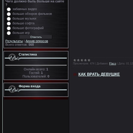
Чего должно быть больше на сайте
?
забавных видео
больше обзоров фильмов
больше музыки
больше софта
больше фотографий
больше игр
Результаты
|
Архив опросов
Всего ответов:
568
Статистика
Просмотров:
474
|
Добавил:
Flaco
|
Дата:
01.12
Онлайн всего:
1
Гостей:
1
КАК ВРАТЬ ДЕВУШКЕ
Пользователей:
0
Форма входа