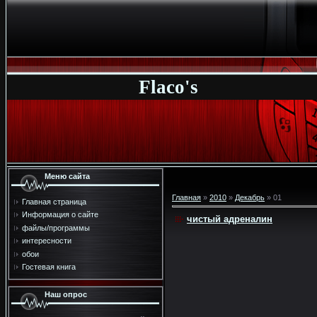
Flaco's
Меню сайта
Главная
»
2010
»
Декабрь
»
01
Главная страница
Информация о сайте
чистый адреналин
файлы/программы
интересности
обои
Гостевая книга
Наш опрос