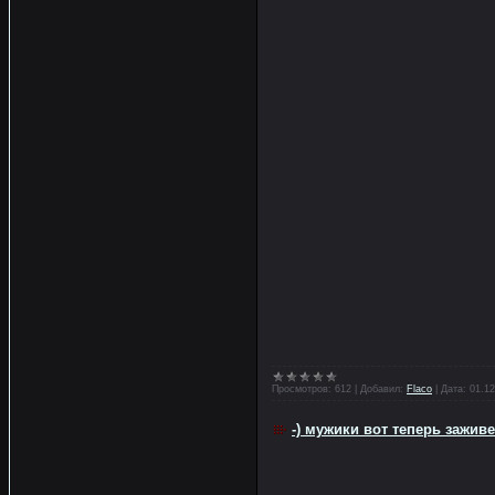
Просмотров:
612
|
Добавил:
Flaco
|
Дата:
01.12
-) мужики вот теперь заживе