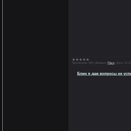
Просмотров:
608
|
Добавил:
Flaco
|
Дата:
23.12
Блин я даж вопросы не успе