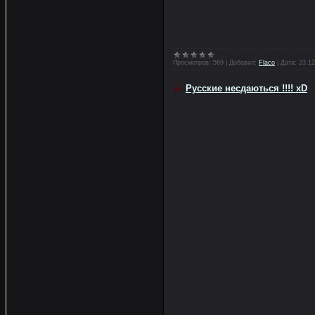
Просмотров:
569
|
Добавил:
Flaco
|
Дата:
23.12
Русские несдаються !!!! xD