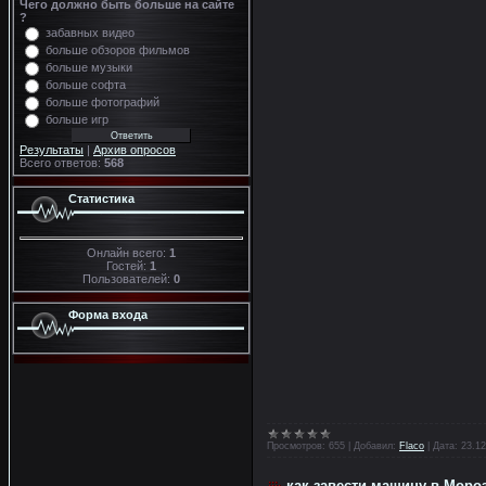
Чего должно быть больше на сайте
?
забавных видео
больше обзоров фильмов
больше музыки
больше софта
больше фотографий
больше игр
Результаты
|
Архив опросов
Всего ответов:
568
Статистика
Онлайн всего:
1
Гостей:
1
Пользователей:
0
Форма входа
Просмотров:
655
|
Добавил:
Flaco
|
Дата:
23.12
как завести машину в Мороз