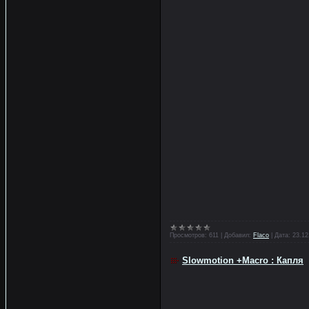
Просмотров:
611
|
Добавил:
Flaco
|
Дата:
23.12
Slowmotion +Macro : Капля