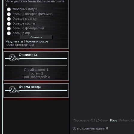
Чего должно быть больше на сайте
?
забавных видео
больше обзоров фильмов
больше музыки
больше софта
больше фотографий
больше игр
Результаты
|
Архив опросов
Всего ответов:
568
Статистика
Онлайн всего:
1
Гостей:
1
Пользователей:
0
Форма входа
Просмотров
: 612 |
Добавил
:
Flaco
|
Рейтинг
:
0.
Всего комментариев
:
0