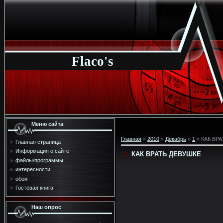
Flaco's
Меню сайта
Главная
»
2010
»
Декабрь
»
1
» КАК ВР
Главная страница
Информация о сайте
КАК ВРАТЬ ДЕВУШКЕ
файлы/программы
интересности
обои
Гостевая книга
Наш опрос