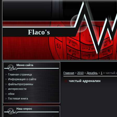
Flaco's
Меню сайта
Главная
»
2010
»
Декабрь
»
1
» чистый 
Главная страница
Информация о сайте
чистый адреналин
файлы/программы
интересности
обои
Гостевая книга
Наш опрос