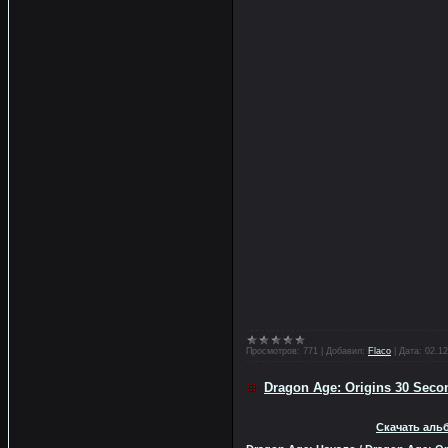
Просмотров:
771
|
Добавил:
Flaco
|
Дата:
02.12
Dragon Age: Origins 30 Secon
Скачать альб