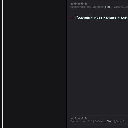
Просмотров:
660
|
Добавил:
Flaco
|
Дата:
02.12
Ржачный музыкалиный клип
Просмотров:
1013
|
Добавил:
Flaco
|
Дата:
02.