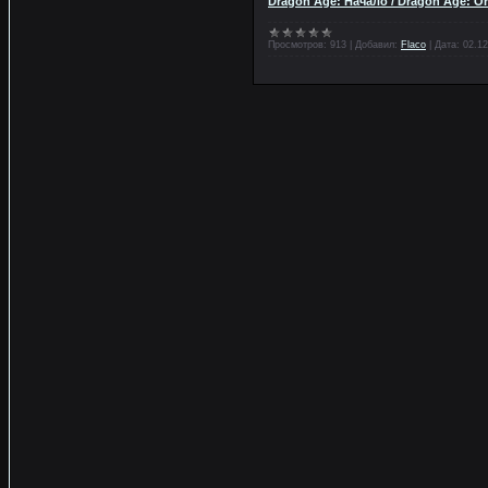
Dragon Age: Начало / Dragon Age: Or
Просмотров:
913
|
Добавил:
Flaco
|
Дата:
02.12