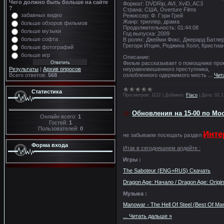
Чего должно быть больше на сайте
Формат: DVDRip, AVI, XviD, AC3
?
Страна: США, Overture Films
забавных видео
Режиссер: Ф. Гэри Грей
Жанр: триллер, драма
больше обзоров фильмов
Продолжительность: 01:44:08
больше музыки
Год выпуска: 2009
больше софта
В ролях: Джейми Фокс, Джерард Батлер
Грегори Итцин, Реджина Холл, Кристиа
больше фотографий
больше игр
Описание:
Фильм рассказывает о помощнике прок
неуравновешенного преступника,
Результаты
|
Архив опросов
озлобленного одержимого месть
...
Чит
Всего ответов:
568
Статистика
Просмотров:
1122
|
Добавил:
Flaco
|
Дата:
02.1
Обновления на 15-00 по Мо
Онлайн всего:
1
Гостей:
1
Пользователей:
0
Инте
не забываем посещать раздел
Форма входа
Итак в сегодняшнем апдейте :
Игры :
The Saboteur (ENG+RUS) Скачать
Dragon Age: Начало / Dragon Age: Origi
Музыка :
Manowar - The Hell Of Steel (Best Of M
...
Читать дальше »