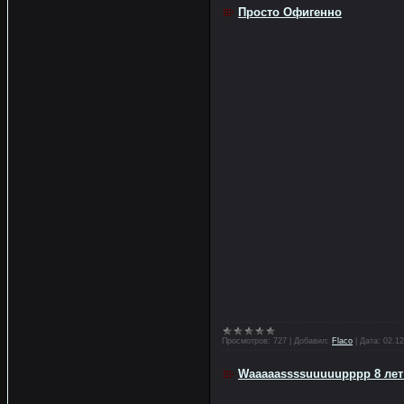
Просто Офигенно
Просмотров:
727
|
Добавил:
Flaco
|
Дата:
02.12
Waaaaassssuuuuupppp 8 лет