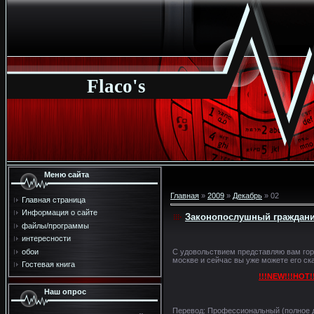
Flaco's
Меню сайта
Главная
»
2009
»
Декабрь
»
02
Главная страница
Информация о сайте
Законопослушный гражданин 
файлы/программы
интересности
обои
C удовольствием представляю вам гор
москве и сейчас вы уже можете его ска
Гостевая книга
!!!NEW!!!HOT!
Наш опрос
Перевод: Профессиональный (полное д