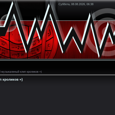
Суббота, 08.08.2026, 06:38
 музыкалиный клип кроликов =)
 кроликов =)