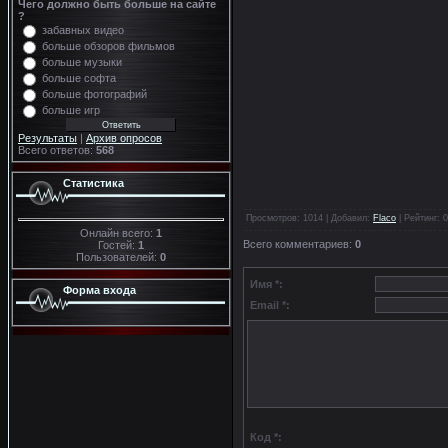
Чего должно быть больше на сайте
?
забавных видео
больше обзоров фильмов
больше музыки
больше софта
больше фотографий
больше игр
Результаты
|
Архив опросов
Всего ответов:
568
Статистика
Просмотров
: 1014 |
Добавил
:
Flaco
|
Рейтинг
:
0
Онлайн всего:
1
Всего комментариев
:
0
Гостей:
1
Пользователей:
0
Имя *:
Форма входа
Email *:
Код *: