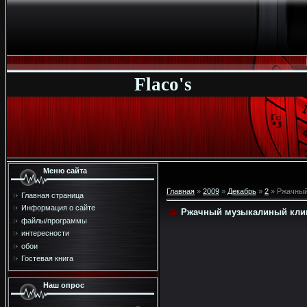
Flaco's
Меню сайта
Главная
»
2009
»
Декабрь
»
2
» Ржачный
Главная страница
Информация о сайте
Ржачный музыкалиный клип
файлы/программы
интересности
обои
Гостевая книга
Наш опрос