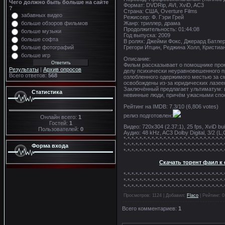
Чего должно быть больше на сайте
Формат: DVDRip, AVI, XviD, AC3
?
Страна: США, Overture Films
забавных видео
Режиссер: Ф. Гэри Грей
больше обзоров фильмов
Жанр: триллер, драма
Продолжительность: 01:44:08
больше музыки
Год выпуска: 2009
больше софта
В ролях: Джейми Фокс, Джерард Батлер
больше фотографий
Грегори Итцин, Реджина Холл, Кристиа
больше игр
Описание:
Фильм рассказывает о помощнике прок
Результаты
|
Архив опросов
делу психически неуравновешенного п
Всего ответов:
568
озлобленного одержимого местью за см
освобождены из-за юридических лазее
Заключённый предлагает ультиматум: и
Статистика
невинные люди, причём ужасными спо
Рейтинг на IMDB: 7.3/10 (6,806 votes)
релиз подготовлен:
Онлайн всего:
1
Гостей:
1
Видео: 720x304 (2.37:1), 25 fps, XviD bui
Пользователей:
0
Аудио: 48 kHz, AC3 Dolby Digital, 3/2 (L,
*-*-*-*-*-*-*-*-*-*-*-*-*-*-*-*-*-*-*-*-*-*-*-*-*-
*-*-*-*-*-*-*-*-*-*-*-*-*-*-*-*-*-*-*-*-*-*-*-*-*-
Форма входа
*-*-*-*-*-*-*-*-*-*-*-*-*-*-*-*-*-*-*-*-*-*-*-*-*-
Скачать торент фаил 
*-*-*-*-*-*-*-*-*-*-*-*-*-*-*-*-*-*-*-*-*-*-*-*-*-
*-*-*-*-*-*-*-*-*-*-*-*-*-*-*-*-*-*-*-*-*-*-*-*-*-
*-*-*-*-*-*-*-*-*-*-*-*-*-*-*-*-*-*-*-*-*-*-*-*-*-
Просмотров
: 1124 |
Добавил
:
Flaco
|
Рейтинг
:
0
Всего комментариев
:
1