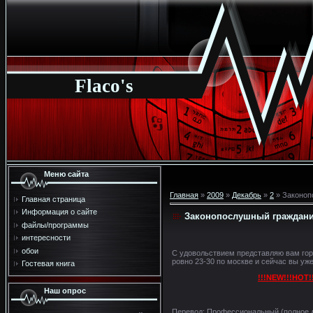
Flaco's
Меню сайта
Главная
»
2009
»
Декабрь
»
2
» Законопо
Главная страница
Информация о сайте
Законопослушный гражданин 
файлы/программы
интересности
обои
C удовольствием представляю вам го
ровно 23-30 по москве и сейчас вы уже
Гостевая книга
!!!NEW!!!HOT!
Наш опрос
Перевод: Профессиональный (полное д