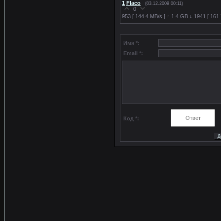
1
Flaco
(03.12.2009 00:11)
0
953 [ 144.4 MB/s ] ↑ 1.4 GB ↓ 1941 [ 161
Имя *:
Email *:
Код *: