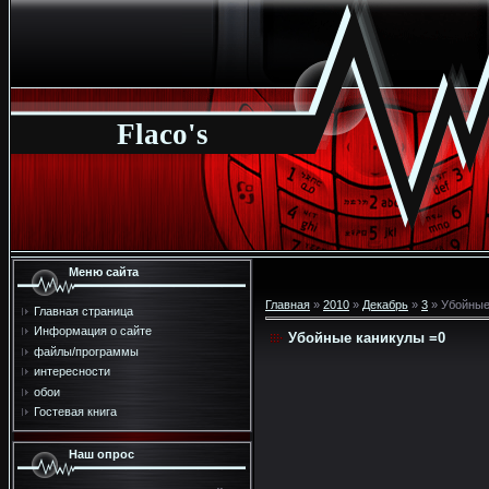
Flaco's
Меню сайта
Главная
»
2010
»
Декабрь
»
3
» Убойные
Главная страница
Информация о сайте
Убойные каникулы =0
файлы/программы
интересности
обои
Гостевая книга
Наш опрос