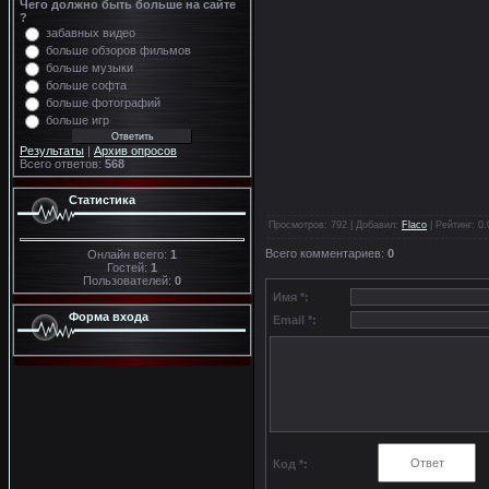
Чего должно быть больше на сайте
?
забавных видео
больше обзоров фильмов
больше музыки
больше софта
больше фотографий
больше игр
Результаты
|
Архив опросов
Всего ответов:
568
Статистика
Просмотров
: 792 |
Добавил
:
Flaco
|
Рейтинг
:
0.
Всего комментариев
:
0
Онлайн всего:
1
Гостей:
1
Пользователей:
0
Имя *:
Форма входа
Email *:
Код *: