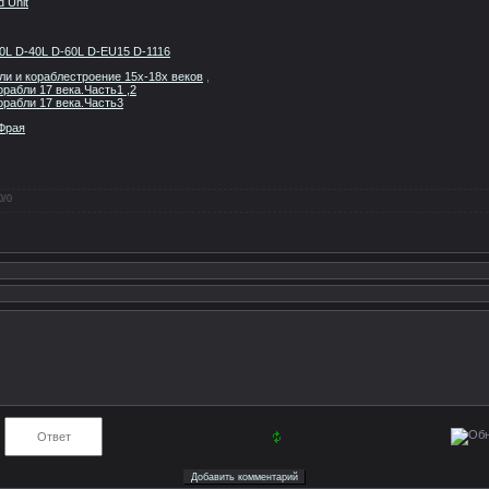
 Unit
0L D-40L D-60L D-EU15 D-1116
ли и кораблестроение 15х-18х веков
,
рабли 17 века.Часть1 ,2
рабли 17 века.Часть3
 Фрая
0
/
0