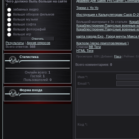
драйвер для Saitek Pro Gamer Command
Чего должно быть больше на сайте
?
Трюки с Yo-Yo
забавных видео
больше обзоров фильмов
Инструкция к Калькуляторам Casio D-2
больше музыки
Большой материал в 3х статьях :
Кораб
больше софта
Кораблестроение:Парусные военные ко
Кораблестроение:Парусные военные ко
больше фотографий
больше игр
карта города Exo , Город мечты Макса
Результаты
|
Архив опросов
Коктели (легко приготовляемые )
Всего ответов:
568
Списки
BB Теги
HTML Теги
Просмотров
: 839 |
Добавил
:
Flaco
|
Рейтинг
:
0.
Статистика
Всего комментариев
:
0
Онлайн всего:
1
Гостей:
1
Имя *:
Пользователей:
0
Email *:
Форма входа
Код *: