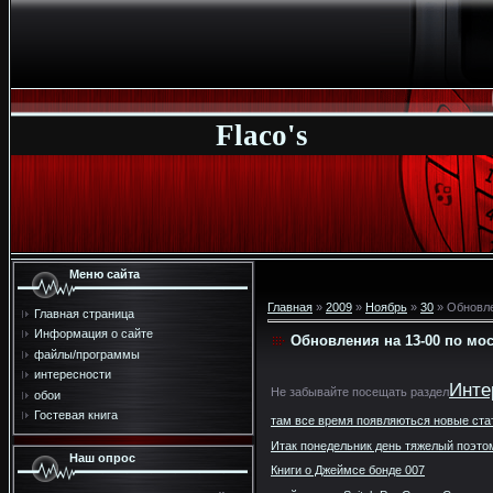
Flaco's
Меню сайта
Главная
»
2009
»
Ноябрь
»
30
» Обновле
Главная страница
Информация о сайте
Обновления на 13-00 по мо
файлы/программы
интересности
Инте
Не забывайте посещать раздел
обои
Гостевая книга
там все время появляються новые ста
Итак понедельник день тяжелый поэтом
Наш опрос
Книги о Джеймсе бонде 007