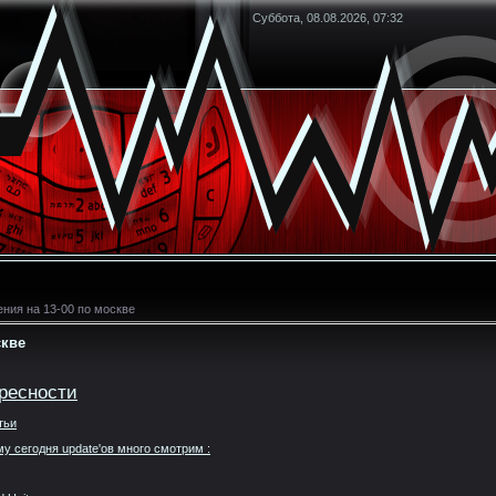
Суббота, 08.08.2026, 07:32
ния на 13-00 по москве
скве
ресности
тьи
у сегодня update'ов много смотрим :