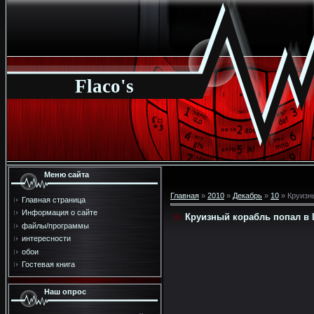
Flaco's
Меню сайта
Главная
»
2010
»
Декабрь
»
10
» Круизн
Главная страница
Информация о сайте
Круизный корабль попал в
файлы/программы
интересности
обои
Гостевая книга
Наш опрос