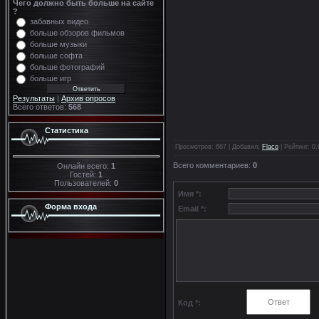
Чего должно быть больше на сайте
?
забавных видео
больше обзоров фильмов
больше музыки
больше софта
больше фотографий
больше игр
Результаты
|
Архив опросов
Всего ответов:
568
Статистика
Просмотров
: 667 |
Добавил
:
Flaco
|
Рейтинг
:
0.
Всего комментариев
:
0
Онлайн всего:
1
Гостей:
1
Пользователей:
0
Имя *:
Форма входа
Email *:
Код *: