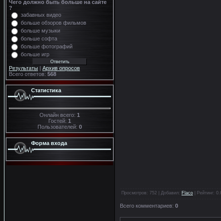
Чего должно быть больше на сайте
?
забавных видео
больше обзоров фильмов
больше музыки
больше софта
больше фотографий
больше игр
Результаты
|
Архив опросов
Всего ответов:
568
Статистика
Онлайн всего:
1
Гостей:
1
Пользователей:
0
Форма входа
Просмотров
: 752 |
Добавил
:
Flaco
|
Рейтинг
:
0.
Всего комментариев
:
0