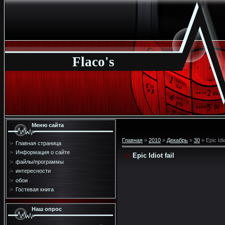
Flaco's
Меню сайта
Главная
»
2010
»
Декабрь
»
30
» Epic Idio
Главная страница
Информация о сайте
Epic Idiot fail
файлы/программы
интересности
обои
Гостевая книга
Наш опрос