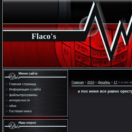
Flaco's
Меню сайта
Главная
»
2010
»
Декабрь
»
17
» а пох м
Главная страница
Информация о сайте
а пох меня все равно орест
файлы/программы
интересности
обои
Гостевая книга
Наш опрос