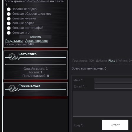
Чего должно быть больше на сайте
?
забавных видео
больше обзоров фильмов
больше музыки
больше софта
больше фотографий
больше игр
Результаты
|
Архив опросов
Всего ответов:
568
Статистика
Просмотров
: 556 |
Добавил
:
Flaco
|
Рейтинг
:
0.
Всего комментариев
:
0
Онлайн всего:
1
Гостей:
1
Пользователей:
0
Имя *:
Форма входа
Email *:
Код *: