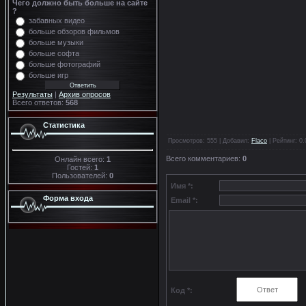
Чего должно быть больше на сайте
?
забавных видео
больше обзоров фильмов
больше музыки
больше софта
больше фотографий
больше игр
Результаты
|
Архив опросов
Всего ответов:
568
Статистика
Просмотров
: 555 |
Добавил
:
Flaco
|
Рейтинг
:
0.
Всего комментариев
:
0
Онлайн всего:
1
Гостей:
1
Пользователей:
0
Имя *:
Форма входа
Email *:
Код *: