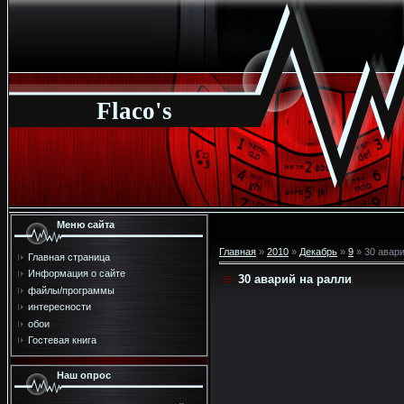
Flaco's
Меню сайта
Главная
»
2010
»
Декабрь
»
9
» 30 авари
Главная страница
Информация о сайте
30 аварий на ралли
файлы/программы
интересности
обои
Гостевая книга
Наш опрос