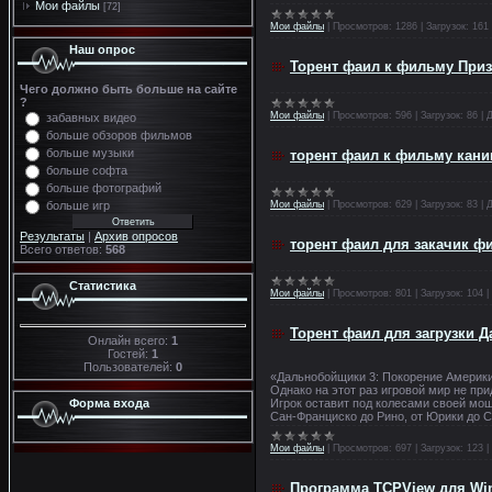
Мои файлы
[72]
Мои файлы
|
Просмотров:
1286
|
Загрузок:
161
Наш опрос
Торент фаил к фильму При
Чего должно быть больше на сайте
?
Мои файлы
|
Просмотров:
596
|
Загрузок:
86
|
Д
забавных видео
больше обзоров фильмов
больше музыки
торент фаил к фильму кани
больше софта
больше фотографий
больше игр
Мои файлы
|
Просмотров:
629
|
Загрузок:
83
|
Д
Результаты
|
Архив опросов
торент фаил для закачик ф
Всего ответов:
568
Статистика
Мои файлы
|
Просмотров:
801
|
Загрузок:
104
|
Торент фаил для загрузки 
Онлайн всего:
1
Гостей:
1
Пользователей:
0
«Дальнобойщики 3: Покорение Америки
Однако на этот раз игровой мир не пр
Форма входа
Игрок оставит под колесами своей мо
Сан-Франциско до Рино, от Юрики до С
Мои файлы
|
Просмотров:
697
|
Загрузок:
123
|
Программа TCPView для Win