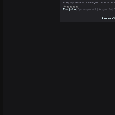
популярная программа для записи виде
Мои файлы
|
Просмотров:
619
|
Загрузок:
86
|
Д
1-10
11-20