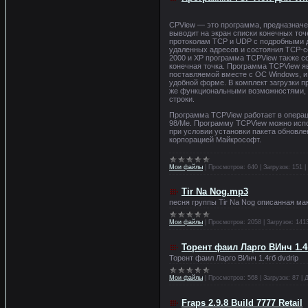
CPView — это программа, предназначе
выводит на экран списки конечных точ
протоколам TCP и UDP с подробными д
удаленных адресов и состояния TCP-с
2000 и XP программа TCPView также с
конечная точка. Программа TCPView я
поставляемой вместе с ОС Windows, и
удобной форме. В комплект загрузки 
же функциональными возможностями, 
строки.
Программа TCPView работает в опера
98/Me. Программу TCPView можно испо
при условии установки пакета обновле
корпорацией Майкрософт.
Мои файлы
|
Просмотров:
640
|
Загрузок:
151
|
Tir Na Nog.mp3
песня группы Tir Na Nog описанная ма
Мои файлы
|
Просмотров:
2058
|
Загрузок:
141
Торент фаил Ларго ВИнч 1.4
Торент фаил Ларго ВИнч 1.4гб dvdrip
Мои файлы
|
Просмотров:
568
|
Загрузок:
87
|
Д
Fraps 2.9.8 Build 7777 Retail