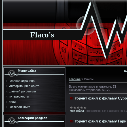
Flaco's
Меню сайта
К
Главная
»
Файлы
Главная страница
Информация о сайте
Всего материалов в каталоге
:
72
Показано материалов
:
61-70
файлы/программы
интересности
торент фаил к фильму Суро
обои
Гостевая книга
Мои файлы
|
Просмотров:
634
|
Загрузок:
85
|
Д
Категории раздела
торент фаил к фильму Гари