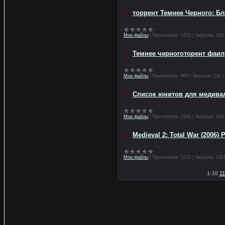
торрент Темнее Черного: Б
Мои файлы
|
Просмотров:
1253
|
Загрузок:
180
Темнее черноготорент фаил
Мои файлы
|
Просмотров:
900
|
Загрузок:
234
|
Список юнитов для медивал
Мои файлы
|
Просмотров:
2592
|
Загрузок:
528
Medieval 2: Total War (2006)
Мои файлы
|
Просмотров:
1218
|
Загрузок:
148
1-10
11