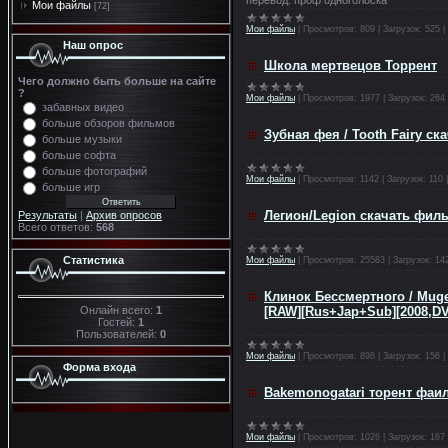
Мои файлы
[72]
Мои файлы
|
Просмотров:
809
|
Загрузок:
525
|
Наш опрос
Школа мертвецов Торрент
Чего должно быть больше на сайте
?
Мои файлы
|
Просмотров:
1977
|
Загрузок:
264
забавных видео
больше обзоров фильмов
Зубная фея / Tooth Fairy с
больше музыки
больше софта
больше фотографий
Мои файлы
|
Просмотров:
1142
|
Загрузок:
110
больше игр
Легион/Legion скачать фил
Результаты
|
Архив опросов
Всего ответов:
568
Статистика
Мои файлы
|
Просмотров:
25583
|
Загрузок:
14
Клинок Бессмертного / Muge
Онлайн всего:
1
[RAW][Rus+Jap+Sub][2008,D
Гостей:
1
Пользователей:
0
Мои файлы
|
Просмотров:
898
|
Загрузок:
156
|
Форма входа
Bakemonogatari торент фаи
Мои файлы
|
Просмотров:
1026
|
Загрузок:
167