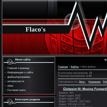
Flaco's
Меню сайта
К
Главная
»
Файлы
» Мои файлы
Главная страница
Информация о сайте
В категории материалов
:
72
Показано материалов
:
1-10
файлы/программы
интересности
Сортировать по
:
Дате
·
Названию
·
Ре
обои
(Zeitgeist III: Moving Forward
Гостевая книга
Формат: AVI
Видео кодек: XviD
Аудио кодек: MP3
Категории раздела
Видео: 720x400, 1617 kb/s
Аудио: 192 kb/s (2 ch)
перевод: проф одноголоска