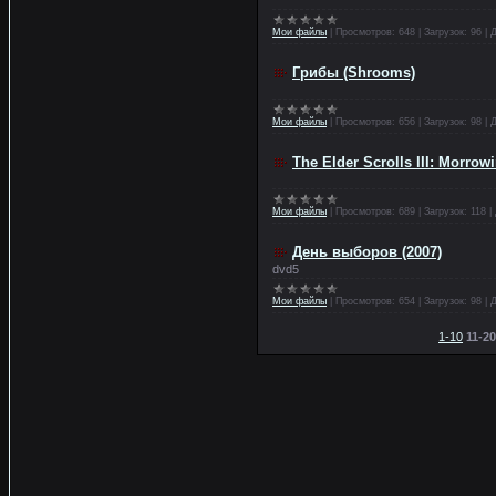
Мои файлы
|
Просмотров:
648
|
Загрузок:
96
|
Д
Грибы (Shrooms)
Мои файлы
|
Просмотров:
656
|
Загрузок:
98
|
Д
The Elder Scrolls III: Morrow
Мои файлы
|
Просмотров:
689
|
Загрузок:
118
|
День выборов (2007)
dvd5
Мои файлы
|
Просмотров:
654
|
Загрузок:
98
|
Д
1-10
11-20