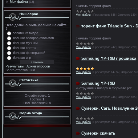
Мои файлы
[72]
скачать торрент фаил
Наш опрос
Мои файлы
|
Просмотров:
848
|
Загрузок:
149
|
Чего должно быть больше на сайте
торент фаил Triangle Sun - 
?
забавных видео
больше обзоров фильмов
скачать торрент фаил
больше музыки
Мои файлы
|
Просмотров:
742
|
Загрузок:
229
|
больше софта
больше фотографий
больше игр
Samsung YP-T9B прошивка
Результаты
|
Архив опросов
Всего ответов:
568
Мои файлы
|
Просмотров:
14774
|
Загрузок:
50
Статистика
Samsung YP-T9B
инструкция к плееру в формате pdf
Онлайн всего:
1
Мои файлы
|
Просмотров:
746
|
Загрузок:
655
|
Гостей:
1
Пользователей:
0
Сумерки. Сага. Новолуние 2
Форма входа
Мои файлы
|
Просмотров:
648
|
Загрузок:
93
|
Д
Сумерки скачать