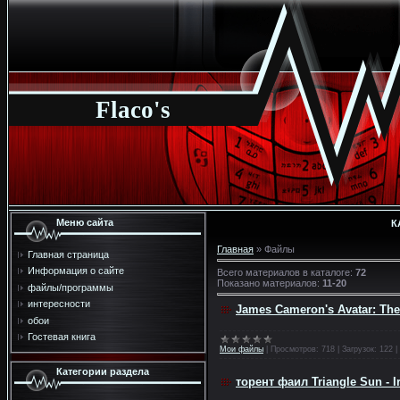
Flaco's
Меню сайта
К
Главная
»
Файлы
Главная страница
Информация о сайте
Всего материалов в каталоге
:
72
Показано материалов
:
11-20
файлы/программы
интересности
James Cameron's Avatar: Th
обои
Гостевая книга
Мои файлы
|
Просмотров:
718
|
Загрузок:
122
|
Категории раздела
торент фаил Triangle Sun - Ir