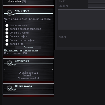
Имя *:
Мои файлы
[72]
Email *:
Наш опрос
Чего должно быть больше на сайте
?
забавных видео
больше обзоров фильмов
больше музыки
больше софта
Код *:
больше фотографий
больше игр
Результаты
|
Архив опросов
Всего ответов:
568
Статистика
Онлайн всего:
1
Гостей:
1
Пользователей:
0
Форма входа