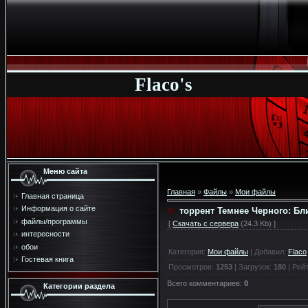
Flaco's
Меню сайта
Главная
»
Файлы
»
Мои файлы
Главная страница
Информация о сайте
торрент Темнее Черного: Бл
файлы/программы
[
Скачать с сервера
(24.3 Kb) ]
интересности
обои
Категория
:
Мои файлы
|
Добавил
:
Flaco
Гостевая книга
Просмотров
:
1253
|
Загрузок
:
180
|
Рейт
Всего комментариев
:
0
Категории раздела