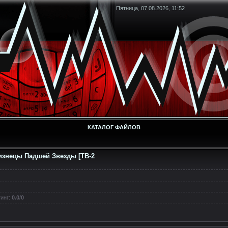
Пятница, 07.08.2026, 11:52
КАТАЛОГ ФАЙЛОВ
изнецы Падшей Звезды [TB-2
инг
:
0.0
/
0