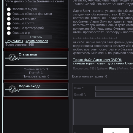
Умански, Анн Консиньи, Карел Роден, 
Чего должно быть больше на сайте
Томер Сислей, Элизабет Беннетт, Эдди
?
забавных видео
Ларго Винч - сирота, усыновлённый ми
больше обзоров фильмов
загадочных обстоятельствах. В 26 лет
состояние. Теперь он - владелец завод
больше музыки
проблемы. Ларго Винч попадает в перв
больше софта
него точат зуб компаньоны и даже сам
больше фотографий
принимает бой. Красавец, бунтарь, вои
чтобы противостоять заговору и восст
больше игр
*-*-*-*-*-*-*-*-*-*-*-*-*-*-*-*-*-*-*
Результаты
|
Архив опросов
от себя: чесно говоря этот фильм довол
Всего ответов:
568
подозрением относился к фильму ибо о
люблю поэтому посмотрел его букваль
детективом мне очень понравился сов
Статистика
Торент файл Ларго винч DVDRip
скачать торент клиент для скачки Utorr
Просмотров
: 789 |
Добавил
:
Flaco
|
Рейтинг
:
0.
Онлайн всего:
1
Гостей:
1
Пользователей:
0
Всего комментариев
:
0
Форма входа
Имя *:
Email *: