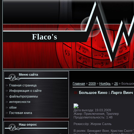
Flaco's
Меню сайта
Главная
»
2009
»
Ноябрь
»
26
» Большое
Главная страница
Информация о сайте
Большое Кино : Ларго Винч
файлы/программы
интересности
обои
Дата выхода: 19.03.2009
Гостевая книга
Жанр: Приключения, Триллер
Продолжительность: 1:48
Режиссёр: Жером Салль
Наш опрос
В ролях: Бенедикт Вонг, Кристин Скот