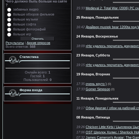
Чего должно быть больше на сайте
?
15:33
Medieval 2: Total War (2006) PC с
забавных видео
больше обзоров фильмов
25 Января, Понедельник
больше музыки
больше софта
16:42
Драйвер mustek bear 1200ta под 
больше фотографий
больше игр
24 Января, Воскресенье
Результаты
|
Архив опросов
18:09
«Не удалось прочитать документ.
Всего ответов:
568
23 Января, Суббота
Статистика
19:15
«Не удалось прочитать документ
Онлайн всего:
1
19 Января, Вторник
Гостей:
1
Пользователей:
0
17:35
очень круто )
(0)
17:33
Gomer Simpson
(0)
Форма входа
11 Января, Понедельник
19:17
Обои Аватар ( обои на рабочий ст
08 Января, Пятница
19:26
Chicken Little:Kirbi / Цыпленок Ц
17:06
OST Шерлок Холмс / Sherlock Ho
07:32
James Cameron's Avatar: The Gam