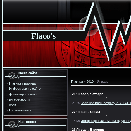
Flaco's
Меню сайта
Главная
»
2010
»
Январь
Главная страница
Информация о сайте
28 Января, Четверг
файлы/программы
интересности
20:20
Battlefield Bad Company 2 BETA С
обои
Гостевая книга
27 Января, Среда
18:09
Интернациональные (международ
Наш опрос
26 Января, Вторник