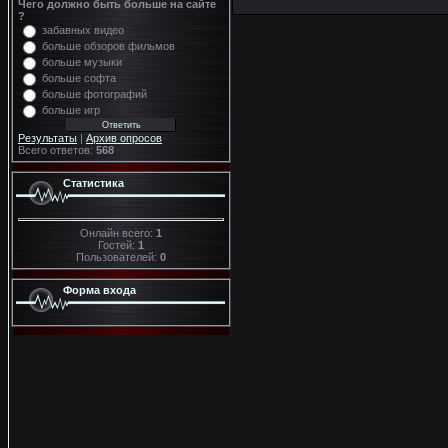
Чего должно быть больше на сайте
?
забавных видео
больше обзоров фильмов
больше музыки
больше софта
больше фотографий
больше игр
Результаты
|
Архив опросов
Всего ответов:
568
Статистика
Онлайн всего:
1
Гостей:
1
Пользователей:
0
Форма входа