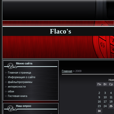
Flaco's
Меню сайта
Главная
»
2009
Главная страница
Информация о сайте
Ноя
файлы/программы
Пн
Вт
Ср
интересности
обои
2
3
4
Гостевая книга
9
10
11
16
17
18
Наш опрос
23
24
25
30