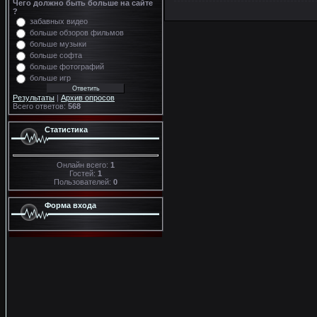
Чего должно быть больше на сайте
?
забавных видео
больше обзоров фильмов
больше музыки
больше софта
больше фотографий
больше игр
Результаты
|
Архив опросов
Всего ответов:
568
Статистика
Онлайн всего:
1
Гостей:
1
Пользователей:
0
Форма входа