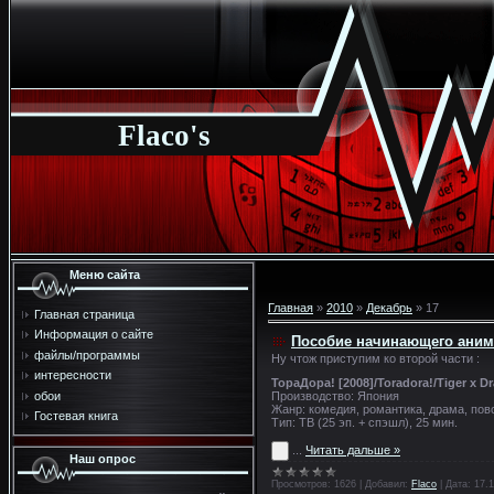
Flaco's
Меню сайта
Главная
»
2010
»
Декабрь
»
17
Главная страница
Информация о сайте
Пособие начинающего аним
файлы/программы
Ну чтож приступим ко второй части :
интересности
ТораДора! [2008]/Toradora!/Tiger x D
обои
Производство: Япония
Жанр: комедия, романтика, драма, по
Гостевая книга
Тип: ТВ (25 эп. + спэшл), 25 мин.
...
Читать дальше »
Наш опрос
Просмотров:
1626
|
Добавил:
Flaco
|
Дата:
17.