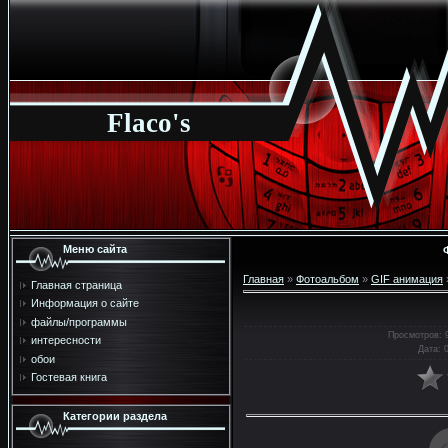
Flaco's
Меню сайта
Главная
»
Фотоальбом
»
GIF анимация
Главная страница
Информация о сайте
файлы/программы
Просмотров
: 
интересности
Дата
: 
обои
Гостевая книга
Категории раздела