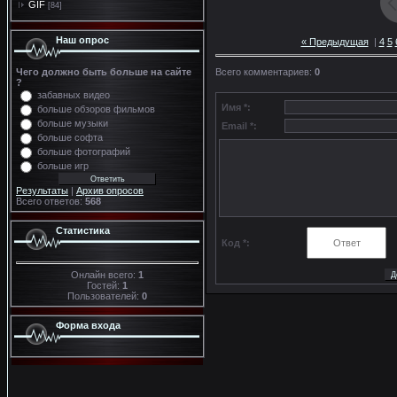
GIF
[84]
Наш опрос
« Предыдущая
|
4
5
Чего должно быть больше на сайте
Всего комментариев
:
0
?
забавных видео
Имя *:
больше обзоров фильмов
больше музыки
Email *:
больше софта
больше фотографий
больше игр
Результаты
|
Архив опросов
Всего ответов:
568
Статистика
Код *:
Онлайн всего:
1
Гостей:
1
Пользователей:
0
Форма входа