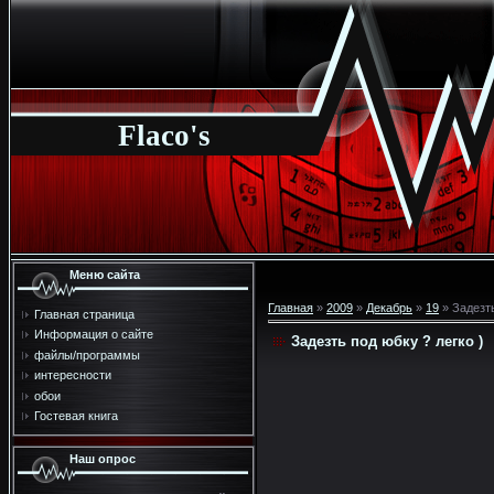
Flaco's
Меню сайта
Главная
»
2009
»
Декабрь
»
19
» Задезть
Главная страница
Информация о сайте
Задезть под юбку ? легко )
файлы/программы
интересности
обои
Гостевая книга
Наш опрос