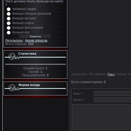
Чего должно быть больше на сайте
?
забавных видео
больше обзоров фильмов
больше музыки
больше софта
больше фотографий
больше игр
Результаты
|
Архив опросов
Всего ответов:
568
Статистика
Онлайн всего:
1
Гостей:
1
Просмотров
: 786 |
Добавил
:
Flaco
|
Рейтинг
:
0.
Пользователей:
0
Всего комментариев
:
0
Форма входа
Имя *:
Email *: