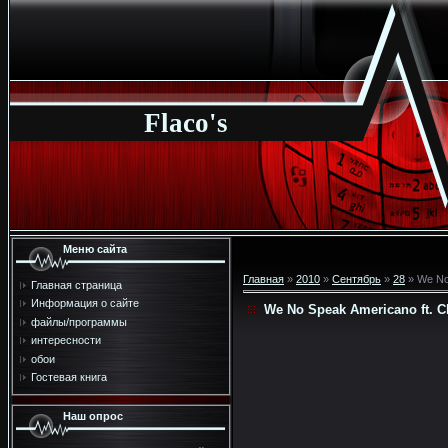
Flaco's
Меню сайта
Главная
»
2010
»
Сентябрь
»
28
» We No 
Главная страница
Информация о сайте
We No Speak Americano ft. C
файлы/программы
интересности
обои
Гостевая книга
Наш опрос