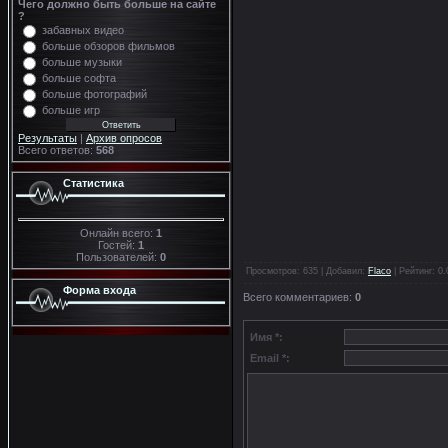
Чего должно быть больше на сайте
?
забавных видео
больше обзоров фильмов
больше музыки
больше софта
больше фотографий
больше игр
Результаты
|
Архив опросов
Всего ответов:
568
Статистика
Онлайн всего:
1
Гостей:
1
Пользователей:
0
Просмотров
: 635 |
Добавил
:
Flaco
|
Рейтинг
:
0.
Форма входа
Всего комментариев
:
0
Имя *:
Email *: