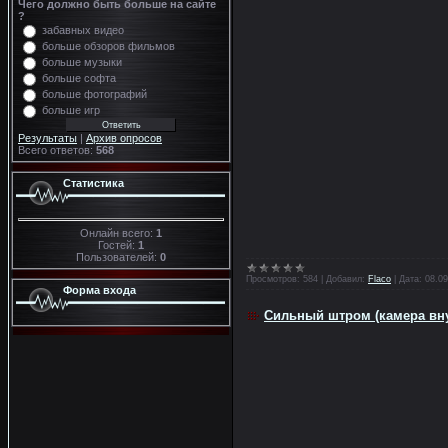
Чего должно быть больше на сайте
?
забавных видео
больше обзоров фильмов
больше музыки
больше софта
больше фотографий
больше игр
Результаты
|
Архив опросов
Всего ответов:
568
Статистика
Онлайн всего:
1
Гостей:
1
Пользователей:
0
Просмотров:
584
|
Добавил:
Flaco
|
Дата:
08.09
Форма входа
Сильный штром (камера вну