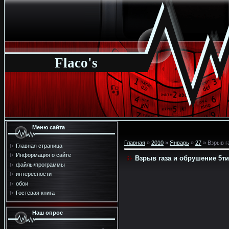
Flaco's
Меню сайта
Главная
»
2010
»
Январь
»
27
» Взрыв г
Главная страница
Информация о сайте
Взрыв газа и обрушение 5ти
файлы/программы
интересности
обои
Гостевая книга
Наш опрос