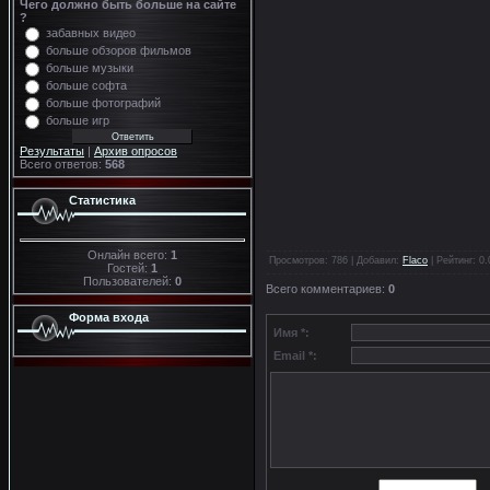
Чего должно быть больше на сайте
?
забавных видео
больше обзоров фильмов
больше музыки
больше софта
больше фотографий
больше игр
Результаты
|
Архив опросов
Всего ответов:
568
Статистика
Онлайн всего:
1
Просмотров
: 786 |
Добавил
:
Flaco
|
Рейтинг
:
0.
Гостей:
1
Пользователей:
0
Всего комментариев
:
0
Форма входа
Имя *:
Email *: