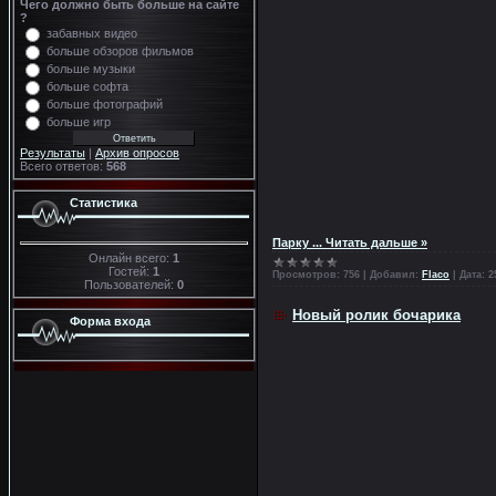
Чего должно быть больше на сайте
?
забавных видео
больше обзоров фильмов
больше музыки
больше софта
больше фотографий
больше игр
Результаты
|
Архив опросов
Всего ответов:
568
Статистика
Парку
...
Читать дальше »
Онлайн всего:
1
Гостей:
1
Просмотров:
756
|
Добавил:
Flaco
|
Дата:
2
Пользователей:
0
Новый ролик бочарика
Форма входа