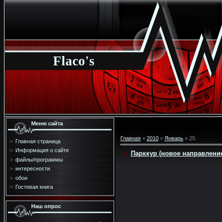
Flaco's
Меню сайта
Главная
»
2010
»
Январь
»
25
Главная страница
Информация о сайте
Парккур (новое направление
файлы/программы
интересности
обои
Гостевая книга
Наш опрос