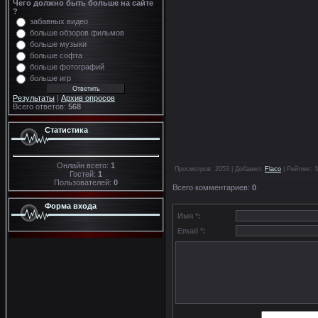
Чего должно быть больше на сайте
?
забавных видео
больше обзоров фильмов
больше музыки
больше софта
больше фотографий
больше игр
Результаты
|
Архив опросов
Всего ответов:
568
Статистика
Онлайн всего:
1
Просмотров
: 2053 |
Добавил
:
Flaco
|
Рейтинг
:
3
Гостей:
1
Пользователей:
0
Всего комментариев
:
0
Форма входа
Имя *:
Email *: