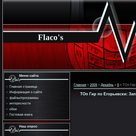
Flaco's
Меню сайта
Главная
»
2009
»
Декабрь
»
6
» ТОп Гир
Главная страница
Информация о сайте
ТОп Гир по Егорьевски: За
файлы/программы
интересности
обои
Гостевая книга
Наш опрос