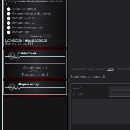
Чего должно быть больше на сайте
?
забавных видео
больше обзоров фильмов
больше музыки
больше софта
больше фотографий
больше игр
Результаты
|
Архив опросов
Всего ответов:
568
Статистика
Онлайн всего:
1
Просмотров
: 747 |
Добавил
:
Flaco
|
Рейтинг
:
0.
Гостей:
1
Пользователей:
0
Всего комментариев
:
0
Форма входа
Имя *:
Email *: