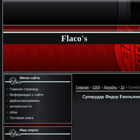
Flaco's
Меню сайта
Главная
»
2009
»
Декабрь
»
15
» Суперу
Главная страница
Информация о сайте
Суперудар Федор Емельяне
файлы/программы
интересности
обои
Гостевая книга
Наш опрос