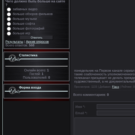
Чего должно быть больше на сайте
?
забавных видео
больше обзоров фильмов
больше музыки
больше софта
больше фотографий
больше игр
Результаты
|
Архив опросов
Всего ответов:
568
Статистика
Онлайн всего:
1
понедельник на Первом канале сериал
Гостей:
1
также озабоченность уполномоченного
Пользователей:
0
телеканал призывает не делать прежд
художественный, а не документальный
Просмотров
: 1133 |
Добавил
:
Flaco
|
Рейтинг
:
0
Форма входа
Всего комментариев
:
0
Имя *:
Email *: