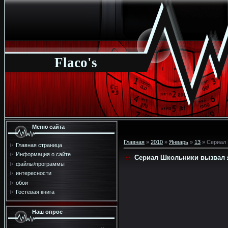
Flaco's
Меню сайта
Главная
»
2010
»
Январь
»
13
» Сериал 
Главная страница
Информация о сайте
Сериал Школьники вызвал 
файлы/программы
интересности
обои
Гостевая книга
Наш опрос