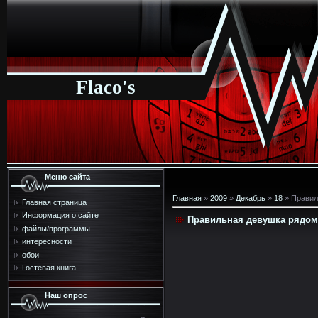
Flaco's
Меню сайта
Главная
»
2009
»
Декабрь
»
18
» Правил
Главная страница
Информация о сайте
Правильная девушка рядом 
файлы/программы
интересности
обои
Гостевая книга
Наш опрос