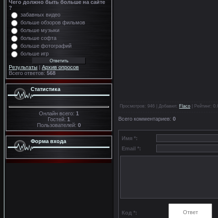
Чего должно быть больше на сайте
?
забавных видео
больше обзоров фильмов
больше музыки
больше софта
больше фотографий
больше игр
Результаты
|
Архив опросов
Всего ответов:
568
Статистика
Просмотров
: 946 |
Добавил
:
Flaco
|
Рейтинг
:
0.
Онлайн всего:
1
Всего комментариев
:
0
Гостей:
1
Пользователей:
0
Имя *:
Форма входа
Email *:
Код *: