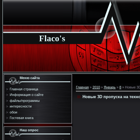
Flaco's
Меню сайта
Главная
»
2010
»
Январь
»
8
» Новые 3D
Главная страница
Информация о сайте
Новые 3D пропуска на техн
файлы/программы
интересности
обои
Гостевая книга
Наш опрос