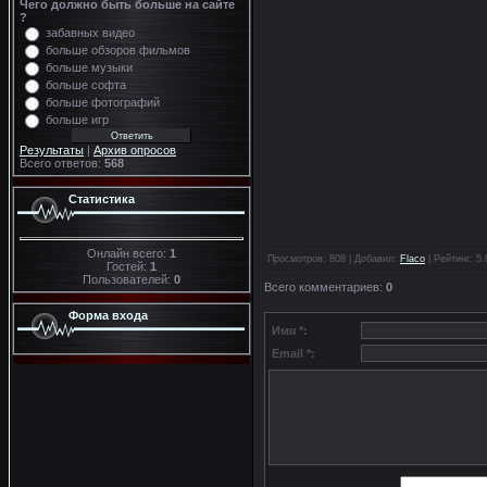
Чего должно быть больше на сайте
?
забавных видео
больше обзоров фильмов
больше музыки
больше софта
больше фотографий
больше игр
Результаты
|
Архив опросов
Всего ответов:
568
Статистика
Онлайн всего:
1
Просмотров
: 808 |
Добавил
:
Flaco
|
Рейтинг
:
5.
Гостей:
1
Пользователей:
0
Всего комментариев
:
0
Форма входа
Имя *:
Email *: