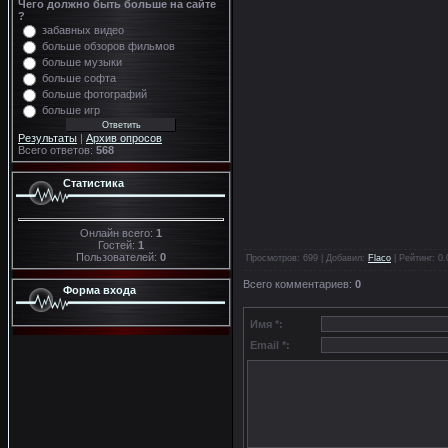
Чего должно быть больше на сайте
?
забавных видео
больше обзоров фильмов
больше музыки
больше софта
больше фотографий
больше игр
Результаты
|
Архив опросов
Всего ответов:
568
Статистика
Онлайн всего:
1
Гостей:
1
Пользователей:
0
Просмотров
: 699 |
Добавил
:
Flaco
|
Рейтинг
:
0.
Всего комментариев
:
0
Форма входа
Имя *:
Email *: