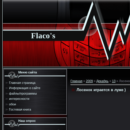
Flaco's
Меню сайта
Главная
»
2009
»
Декабрь
»
13
» Лосенок
Главная страница
Информация о сайте
Лосенок играется в луже )
файлы/программы
интересности
обои
Гостевая книга
Наш опрос