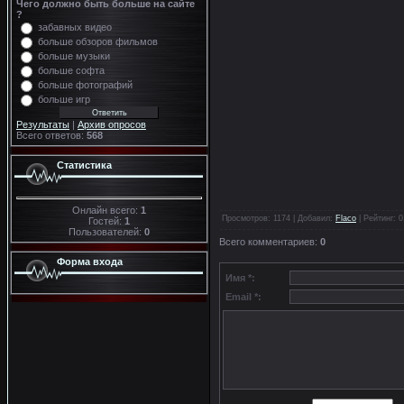
Чего должно быть больше на сайте
?
забавных видео
больше обзоров фильмов
больше музыки
больше софта
больше фотографий
больше игр
Результаты
|
Архив опросов
Всего ответов:
568
Статистика
Онлайн всего:
1
Просмотров
: 1174 |
Добавил
:
Flaco
|
Рейтинг
:
0
Гостей:
1
Пользователей:
0
Всего комментариев
:
0
Форма входа
Имя *:
Email *: