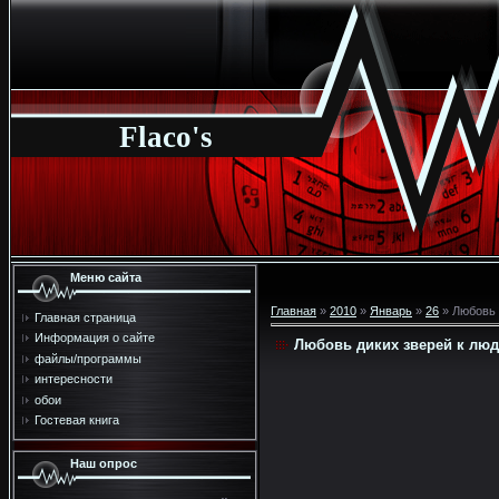
Flaco's
Меню сайта
Главная
»
2010
»
Январь
»
26
» Любовь 
Главная страница
Информация о сайте
Любовь диких зверей к люд
файлы/программы
интересности
обои
Гостевая книга
Наш опрос