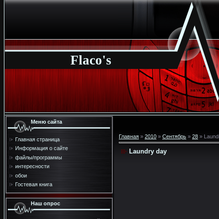
Flaco's
Меню сайта
Главная
»
2010
»
Сентябрь
»
28
» Laund
Главная страница
Информация о сайте
Laundry day
файлы/программы
интересности
обои
Гостевая книга
Наш опрос