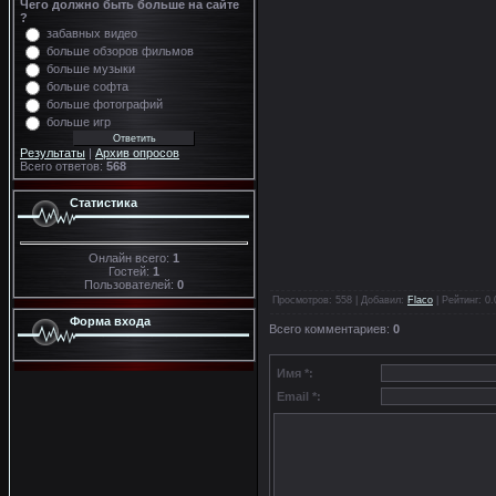
Чего должно быть больше на сайте
?
забавных видео
больше обзоров фильмов
больше музыки
больше софта
больше фотографий
больше игр
Результаты
|
Архив опросов
Всего ответов:
568
Статистика
Онлайн всего:
1
Гостей:
1
Пользователей:
0
Просмотров
: 558 |
Добавил
:
Flaco
|
Рейтинг
:
0.
Форма входа
Всего комментариев
:
0
Имя *:
Email *: