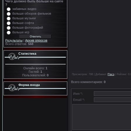
Чего должно быть больше на сайте
?
забавных видео
больше обзоров фильмов
больше музыки
больше софта
больше фотографий
больше игр
Результаты
|
Архив опросов
Всего ответов:
568
Статистика
Онлайн всего:
1
Гостей:
1
Просмотров
: 798 |
Добавил
:
Flaco
|
Рейтинг
:
0.
Пользователей:
0
Всего комментариев
:
0
Форма входа
Имя *:
Email *: