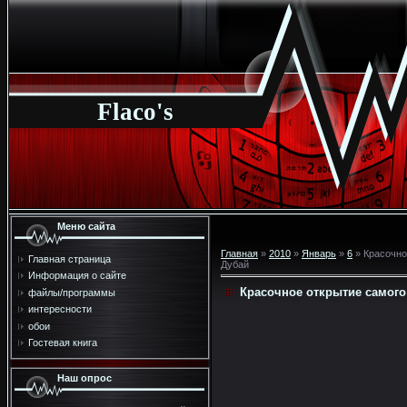
Flaco's
Меню сайта
Главная
»
2010
»
Январь
»
6
» Красочно
Главная страница
Дубай
Информация о сайте
Красочное открытие самого
файлы/программы
интересности
обои
Гостевая книга
Наш опрос