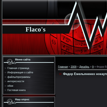
Flaco's
Меню сайта
Главная
»
2009
»
Декабрь
»
9
» Федор Е
Главная страница
Информация о сайте
Федор Емельяненко нокаут
файлы/программы
интересности
обои
Гостевая книга
Наш опрос