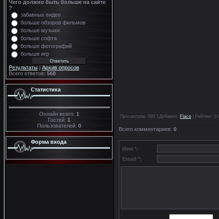
Чего должно быть больше на сайте
?
забавных видео
больше обзоров фильмов
больше музыки
больше софта
больше фотографий
больше игр
Результаты
|
Архив опросов
Всего ответов:
568
Статистика
Онлайн всего:
1
Просмотров
: 691 |
Добавил
:
Flaco
|
Рейтинг
:
0.
Гостей:
1
Пользователей:
0
Всего комментариев
:
0
Форма входа
Имя *:
Email *: