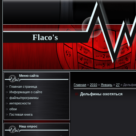
Flaco's
Меню сайта
Главная
»
2010
»
Январь
»
27
» Дельфи
Главная страница
Информация о сайте
Дельфины охотяться
файлы/программы
интересности
обои
Гостевая книга
Наш опрос