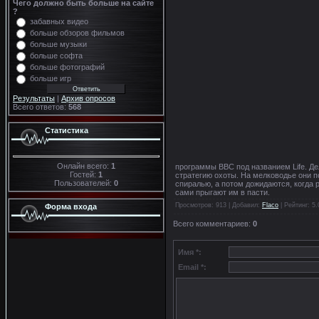
Чего должно быть больше на сайте
?
забавных видео
больше обзоров фильмов
больше музыки
больше софта
больше фотографий
больше игр
Результаты
|
Архив опросов
Всего ответов:
568
Статистика
Онлайн всего:
1
программы BBC под названием Life. Д
Гостей:
1
стратегию охоты. На мелководье они 
Пользователей:
0
спиралью, а потом дожидаются, когда р
сами прыгают им в пасти.
Просмотров
: 913 |
Добавил
:
Flaco
|
Рейтинг
:
5.
Форма входа
Всего комментариев
:
0
Имя *:
Email *: