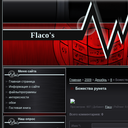
Flaco's
Меню сайта
Главная
»
2009
»
Декабрь
»
8
» Божеств
Главная страница
Информация о сайте
Божества рунета
файлы/программы
интересности
обои
Просмотров
: 607 |
Добавил
:
Flaco
|
Рейтинг
:
0.
Гостевая книга
Всего комментариев
:
0
Наш опрос
Имя *: