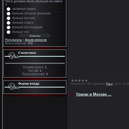
Чего должно быть больше на сайте
?
забавных видео
больше обзоров фильмов
больше музыки
больше софта
больше фотографий
больше игр
Результаты
|
Архив опросов
Всего ответов:
568
Статистика
Онлайн всего:
1
Гостей:
1
Пользователей:
0
Форма входа
Просмотров:
963
|
Добавил:
Flaco
|
Дата:
15.06
Ураган в Москве ...