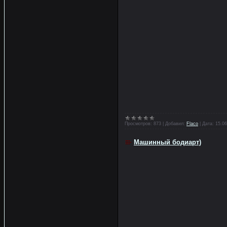
Просмотров:
873
|
Добавил:
Flaco
|
Дата:
15.06
Машинный бодиарт)