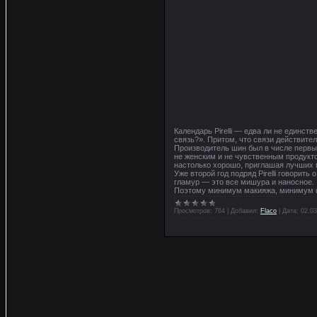
Календарь Pirelli — едва ли не единс
связь?». Притом, что связи действител
Производитель шин был в числе первы
не женским и не чувственным продуктом
настолько хорошо, приглашая лучших 
Уже второй год подряд Pirelli говорит
гламур — это все мишура и наносное.
Поэтому минимум макияжа, минимум 
Просмотров:
764
|
Добавил:
Flaco
|
Дата:
02.03