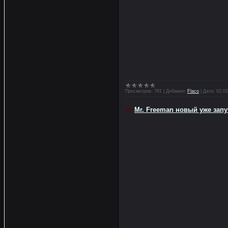
Просмотров:
781
|
Добавил:
Flaco
|
Дата:
02.03
Mr. Freeman новый уже запут