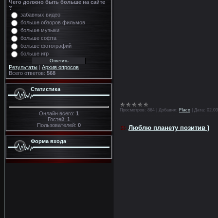
Чего должно быть больше на сайте
?
забавных видео
больше обзоров фильмов
больше музыки
больше софта
больше фотографий
больше игр
Результаты
|
Архив опросов
Всего ответов:
568
Статистика
Просмотров:
864
|
Добавил:
Flaco
|
Дата:
02.03
Онлайн всего:
1
Гостей:
1
Пользователей:
0
Люблю планету позитив )
Форма входа