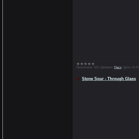
Просмотров:
923
|
Добавил:
Flaco
|
Дата:
02.03
Stone Sour - Through Glass