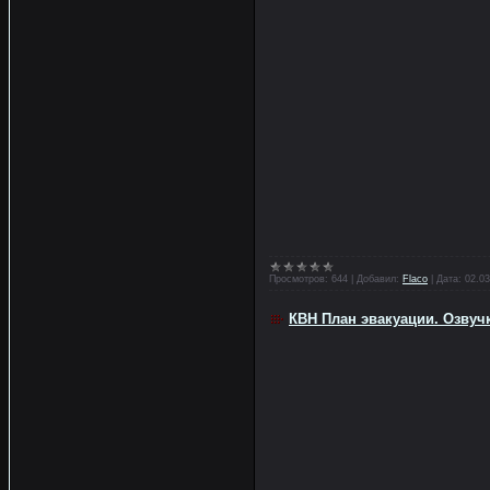
Просмотров:
644
|
Добавил:
Flaco
|
Дата:
02.03
КВН План эвакуации. Озвуч