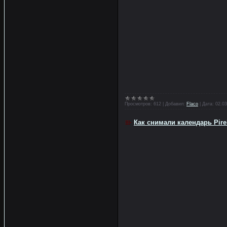
Просмотров:
612
|
Добавил:
Flaco
|
Дата:
02.03
Как снимали календарь Pirel