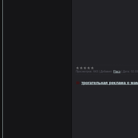
Просмотров:
643
|
Добавил:
Flaco
|
Дата:
02.03
трогательная реклама о ма