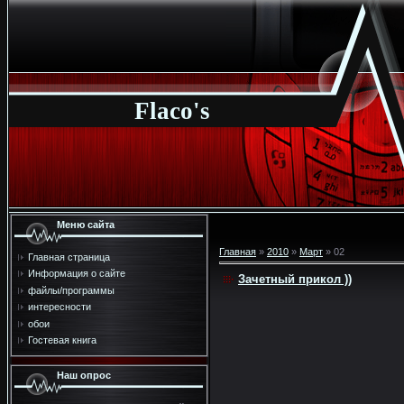
Flaco's
Меню сайта
Главная
»
2010
»
Март
»
02
Главная страница
Информация о сайте
Зачетный прикол ))
файлы/программы
интересности
обои
Гостевая книга
Наш опрос