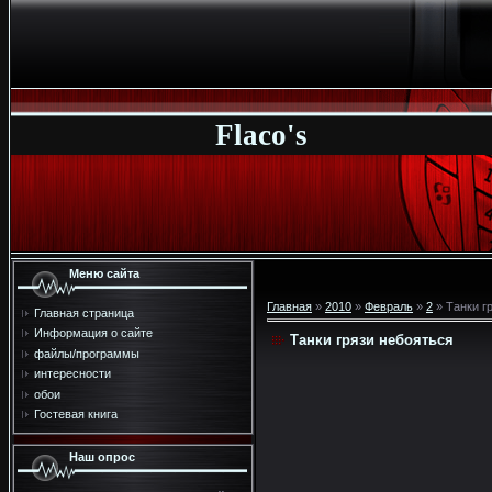
Flaco's
Меню сайта
Главная
»
2010
»
Февраль
»
2
» Танки г
Главная страница
Информация о сайте
Танки грязи небояться
файлы/программы
интересности
обои
Гостевая книга
Наш опрос