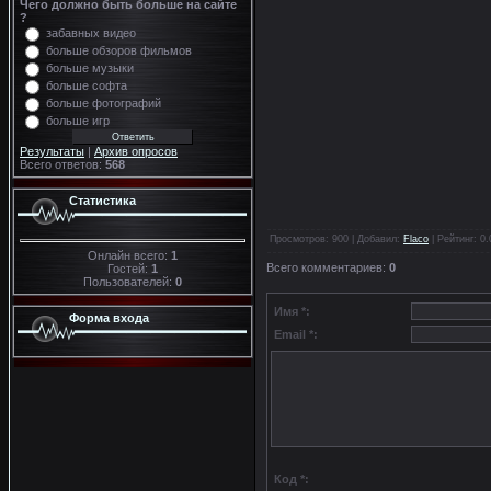
Чего должно быть больше на сайте
?
забавных видео
больше обзоров фильмов
больше музыки
больше софта
больше фотографий
больше игр
Результаты
|
Архив опросов
Всего ответов:
568
Статистика
Просмотров
: 900 |
Добавил
:
Flaco
|
Рейтинг
:
0.
Онлайн всего:
1
Всего комментариев
:
0
Гостей:
1
Пользователей:
0
Имя *:
Форма входа
Email *:
Код *: