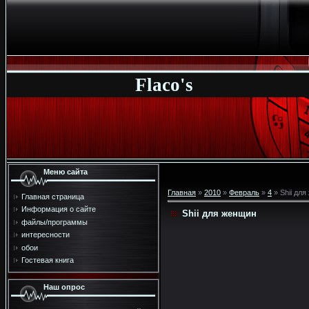
Flaco's
Меню сайта
Главная
»
2010
»
Февраль
»
4
» Shii дл
Главная страница
Информация о сайте
Shii для женщин
файлы/программы
интересности
обои
Гостевая книга
Наш опрос