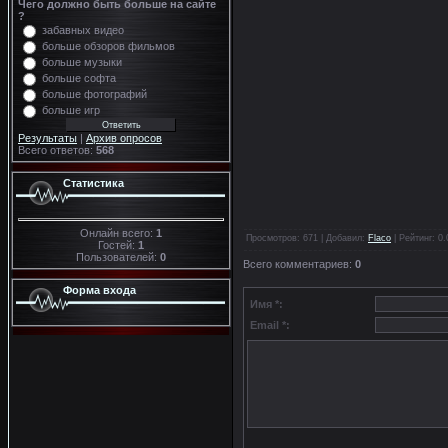
Чего должно быть больше на сайте
?
забавных видео
больше обзоров фильмов
больше музыки
больше софта
больше фотографий
больше игр
Результаты
|
Архив опросов
Всего ответов:
568
Статистика
Онлайн всего:
1
Просмотров
: 671 |
Добавил
:
Flaco
|
Рейтинг
:
0.
Гостей:
1
Пользователей:
0
Всего комментариев
:
0
Форма входа
Имя *:
Email *: