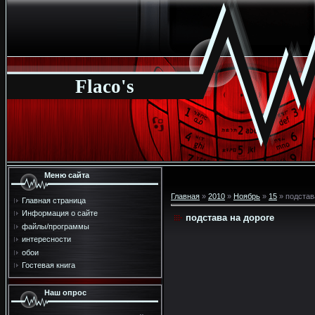
Flaco's
Меню сайта
Главная
»
2010
»
Ноябрь
»
15
» подстав
Главная страница
Информация о сайте
подстава на дороге
файлы/программы
интересности
обои
Гостевая книга
Наш опрос