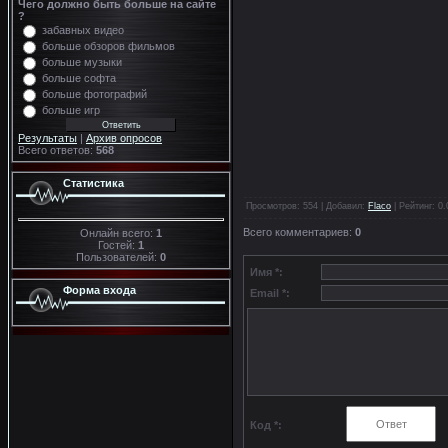
Чего должно быть больше на сайте
?
забавных видео
больше обзоров фильмов
больше музыки
больше софта
больше фотографий
больше игр
Результаты
|
Архив опросов
Всего ответов:
568
Статистика
Просмотров
: 554 |
Добавил
:
Flaco
|
Рейтинг
:
0.
Всего комментариев
:
0
Онлайн всего:
1
Гостей:
1
Пользователей:
0
Имя *:
Форма входа
Email *:
Код *: