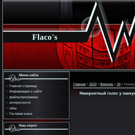
Flaco's
Меню сайта
Главная
»
2010
»
Февраль
»
26
» Неверо
Главная страница
Информация о сайте
Невероятный голос у панку
файлы/программы
интересности
обои
Гостевая книга
Наш опрос