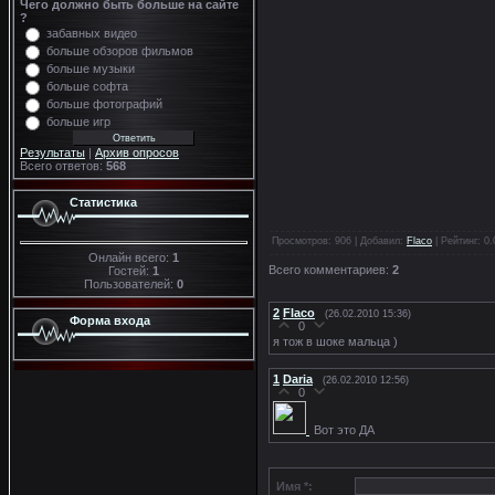
Чего должно быть больше на сайте
?
забавных видео
больше обзоров фильмов
больше музыки
больше софта
больше фотографий
больше игр
Результаты
|
Архив опросов
Всего ответов:
568
Статистика
Просмотров
: 906 |
Добавил
:
Flaco
|
Рейтинг
:
0.
Онлайн всего:
1
Всего комментариев
:
2
Гостей:
1
Пользователей:
0
2
Flaco
(26.02.2010 15:36)
Форма входа
0
я тож в шоке мальца )
1
Daria
(26.02.2010 12:56)
0
Вот это ДА
Имя *: