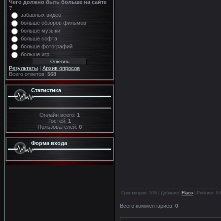
Чего должно быть больше на сайте
?
забавных видео
больше обзоров фильмов
больше музыки
больше софта
больше фотографий
больше игр
Результаты
|
Архив опросов
Всего ответов:
568
Статистика
Онлайн всего:
1
Гостей:
1
Пользователей:
0
Форма входа
Просмотров
: 576 |
Добавил
:
Flaco
|
Рейтинг
:
0.
Всего комментариев
:
0