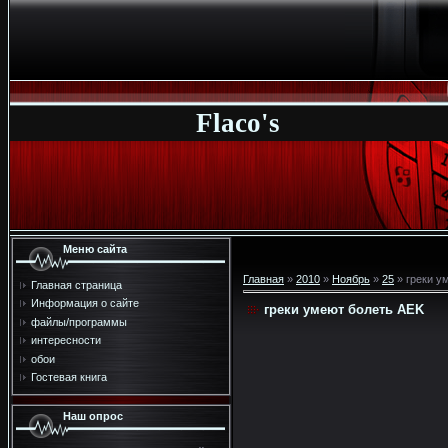
Flaco's
Меню сайта
Главная
»
2010
»
Ноябрь
»
25
» греки у
Главная страница
Информация о сайте
греки умеют болеть AEK
файлы/программы
интересности
обои
Гостевая книга
Наш опрос