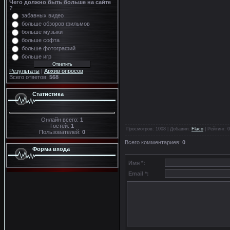
Чего должно быть больше на сайте
?
забавных видео
больше обзоров фильмов
больше музыки
больше софта
больше фотографий
больше игр
Результаты
|
Архив опросов
Всего ответов:
568
Статистика
Онлайн всего:
1
Гостей:
1
Просмотров
: 1008 |
Добавил
:
Flaco
|
Рейтинг
:
0
Пользователей:
0
Всего комментариев
:
0
Форма входа
Имя *:
Email *: