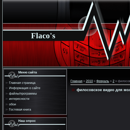
Flaco's
Меню сайта
Главная
»
2010
»
Февраль
»
2
» филосов
Главная страница
Информация о сайте
филосовское видео для мо
файлы/программы
интересности
обои
Гостевая книга
Наш опрос