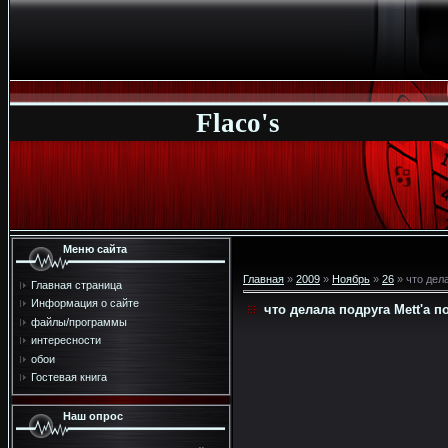
Flaco's
Меню сайта
Главная
»
2009
»
Ноябрь
»
26
» что дела
Главная страница
Информация о сайте
что делала подруга Mett'а п
файлы/программы
интересности
обои
Гостевая книга
Наш опрос