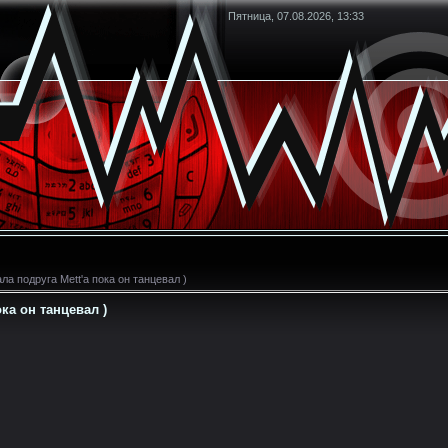
Пятница, 07.08.2026, 13:33
ла подруга Mett'а пока он танцевал )
ока он танцевал )