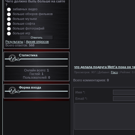
Чего должно быть больше на сайте
?
забавных видео
больше обзоров фильмов
больше музыки
больше софта
больше фотографий
больше игр
Результаты
|
Архив опросов
Всего ответов:
568
Статистика
что делала подруга Mett'а пока он т
Онлайн всего:
1
Просмотров
: 907 |
Добавил
:
Flaco
|
Рейтинг
:
0.
Гостей:
1
Пользователей:
0
Всего комментариев
:
0
Форма входа
Имя *:
Email *: